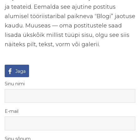
ja teateid. Eemalda see ajutine postitus
alumisel tööriistaribal paikneva “Blogi” jaotuse
kaudu. Muuseas — oma postitustele saad
lisada ükskõik millist tüüpi sisu, olgu see siis
näiteks pilt, tekst, vorm või galerii.
Jaga
Sinu nimi
E-mail
Sinu sõnum