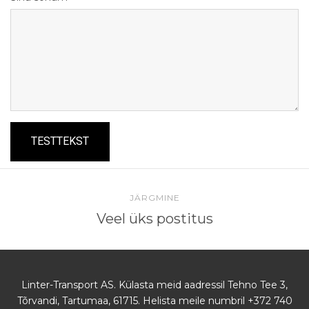
JÄRGMINE
Veel üks postitus
Linter-Transport AS. Külasta meid aadressil Tehno Tee 3,
Tõrvandi, Tartumaa, 61715. Helista meile numbril +372 740